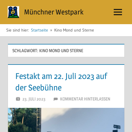
Zum
Münchner Westpark
Inhalt
Menü
springen
Sie sind hier:
Startseite
Kino Mond und Sterne
SCHLAGWORT:
KINO MOND UND STERNE
Festakt am 22. Juli 2023 auf
der Seebühne
23. JULI 2023
40 JAHRE WESTPARK
KOMMENTAR HINTERLASSEN