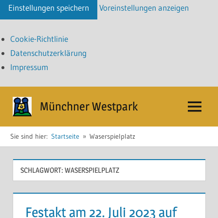
Einstellungen speichern
Voreinstellungen anzeigen
Cookie-Richtlinie
Datenschutzerklärung
Impressum
Zum
Münchner Westpark
Inhalt
Menü
springen
Sie sind hier:
Startseite
Waserspielplatz
SCHLAGWORT:
WASERSPIELPLATZ
Festakt am 22. Juli 2023 auf