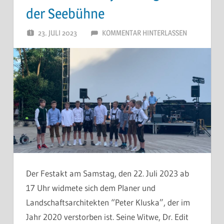
der Seebühne
23. JULI 2023
40 JAHRE WESTPARK
KOMMENTAR HINTERLASSEN
Der Festakt am Samstag, den 22. Juli 2023 ab
17 Uhr widmete sich dem Planer und
Landschaftsarchitekten “Peter Kluska”, der im
Jahr 2020 verstorben ist. Seine Witwe, Dr. Edit